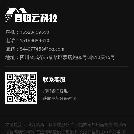
座机：15528459653
电话：15196689610
邮箱：844077458@qq.com
地址：四川省成都市成华区双店路66号3栋16层15号
联系客服
扫码咨询客服，
获取最新环保咨询
友情链接：
武汉武昌工程管理服务
广州越秀家居用品销售
杭州西
湖住宅装饰装修
宁波海曙建设工程施工
长沙开福科技中介服务
东